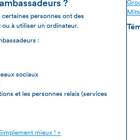
’ambassadeurs ?
Gro
Mitt
que certaines personnes ont des
er ou à utiliser un ordinateur.
Tém
ambassadeurs :
seaux sociaux
s
tions et les personnes relais (services
implement mieux ! »