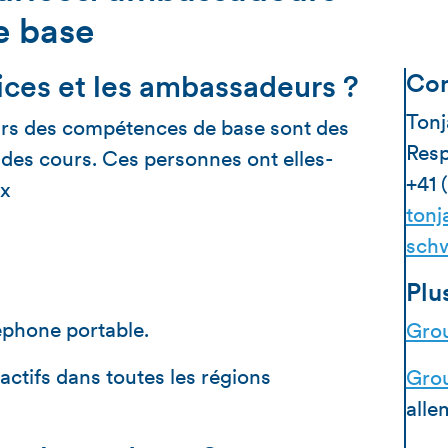
e base
ices et les ambassadeurs ?
Con
Tonj
rs des compétences de base sont des
Resp
 des cours. Ces personnes ont elles-
+41 
ux
tonj
schw
Plu
léphone portable.
Gro
ctifs dans toutes les régions
Gro
alle