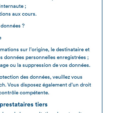
internaute ;
tions aux cours.
s données ?
e
rmations
sur l’
origine
, le
destinataire
et
s données personnelles enregistrées ;
cage
ou la
suppression
de vos données.
rotection des données, veuillez vous
.ch
. Vous disposez également d’un droit
 contrôle compétente.
prestataires tiers